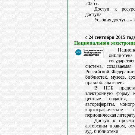
2025 г.
Доступ к ресурс
доступа
Условия доступа –
с 24 сентября 2015 год
Национальная электронн
Нацио
библиотек
государст
система, создаваемая
Российской Федерации
библиотек, музеев, ар
правообладателей.
В НЭБ предста
электронную форму к
ценные издания, р
авторефераты, моногр
картографические
периодическая литерату
Доступ к просмо
авторским правом, осу
ауд. библиотеки.