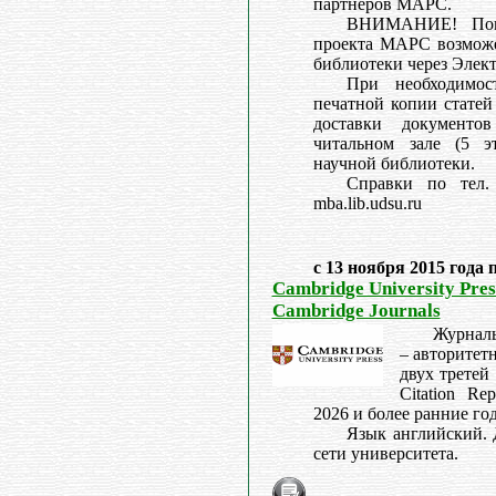
партнеров МАРС.
ВНИМАНИЕ! Поис
проекта МАРС возможе
библиотеки через Элек
При необходимос
печатной копии статей
доставки документо
читальном зале (5 э
научной библиотеки.
Справки по тел. 
mba.lib.udsu.ru
с 13 ноября 2015 года 
Cambridge University Press
Cambridge Journals
Журналы
– авторитет
двух третей
Citation Re
2026 и более ранние го
Язык английский. 
сети университета.