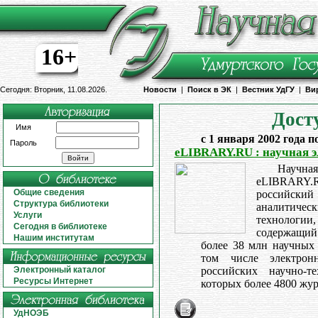
16+
Сегодня: Вторник, 11.08.2026.
Новости
|
Поиск в ЭК
|
Вестник УдГУ
|
Ви
Дост
Имя
с 1 января 2002 года п
Пароль
eLIBRARY.RU : научная 
Научная
eLIBRARY
Общие сведения
российс
Структура библиотеки
аналитическ
Услуги
технологии,
Сегодня в библиотеке
содержащий 
Нашим институтам
более 38 млн научных 
том числе электрон
Электронный каталог
российских научно-т
Ресурсы Интернет
которых более 4800 жур
УдНОЭБ