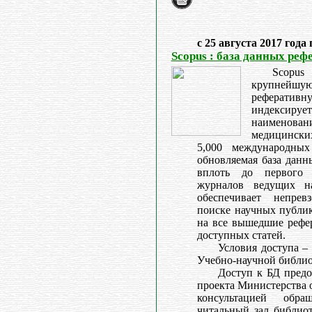
с 25 августа 2017 года
Scopus : база данных реф
Scopu
крупней
реферативн
индекси
наименован
медицинск
5,000 международных
обновляемая база данн
вплоть до первого 
журналов ведущих на
обеспечивает непре
поиске научных публик
на все вышедшие рефе
доступных статей.
Условия доступа –
Учебно-научной библио
Доступ к БД предо
проекта Министерства 
консультацией обр
читальный зал библиоте