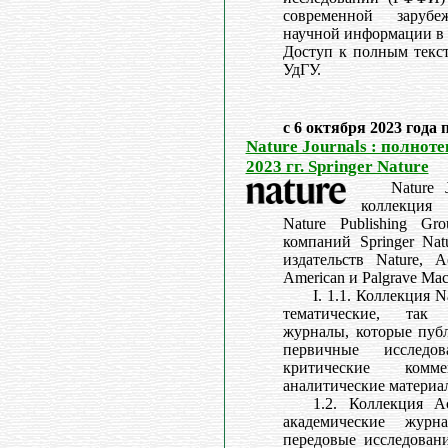
современной заруб
научной информации в 
Доступ к полным текст
УдГУ.
с 6 октября 2023 года 
Nature Journals : полнот
2023 гг. Springer Nature
Nature 
коллекция
Nature Publishing Gr
компаний Springer Na
издательств Nature, Ac
American и Palgrave Mac
I. 1.1. Коллекция N
тематические, так
журналы, которые публ
первичные исслед
критические ком
аналитические материал
1.2. Коллекция Ac
академические журн
передовые исследовани