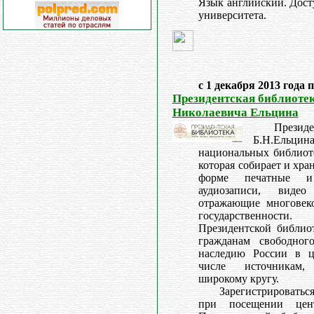
Язык английский. Дост
университета.
с 1 декабря 2013 года 
Президентская библиоте
Николаевича Ельцина
Презид
Б.Н.Ельц
национальных библиот
которая собирает и хр
форме печатные и
аудиозаписи, вид
отражающие многовек
государственност
Президентской библиот
гражданам свободног
наследию России в ц
числе источникам,
широкому кругу.
Зарегистрировать
при посещении цент