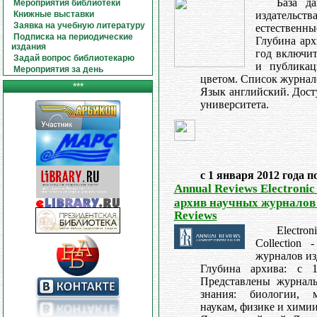
База д
Мероприятия библиотеки
Книжные выставки
издательства
Заявка на учебную литературу
естественн
Подписка на периодические
Глубина арх
издания
год включи
Задай вопрос библиотекарю
и публикац
Мероприятия за день
цветом. Список журнал
***
Язык английский. Дост
университета.
с 1 января 2012 года п
Annual Reviews Electronic 
архив научных журналов 
Reviews
Electro
Collection
журналов из
Глубина архива: c 
Представлены журнал
знания: биологии, 
наукам, физике и химии