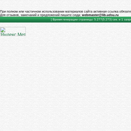
При полном или частичном использовании материалов сайта активная ссылка обязате
Для отзывов, замечаний и предложений пишите сюда:
webmaster@lib.udsu.ru
[ Время генерации страницы: 5.277(5.273) сек. и 1 запро