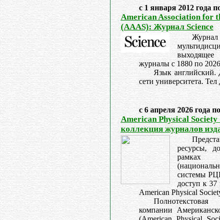
с 1 января 2012 года п
American Association for 
(AAAS): Журнал Science
Журнал
мультидис
выходящее
журналы с 1880 по 2026
Язык английский. 
сети университета. Тел 
с 6 апреля 2026 года п
American Physical Society
коллекция журналов изд
Предс
ресурсы, д
рамках 
(националь
системы Р
доступ к 37
American Physical Societ
Полнотекстова
компании Американско
(American Physical Soc