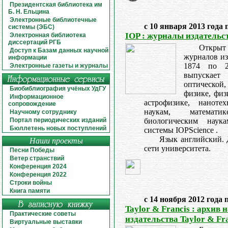
Президентская библиотека им
Б. Н. Ельцина
Электронные библиотечные
с 10 января 2013 года 
системы (ЭБС)
IOP : журналы издательст
Электронная библиотека
диссертаций РГБ
Откры
Доступ к Базам данных научной
журналов изд
информации
1874 по 2
Электронные газеты и журналы
выпускает
оптической
Биобиблиография учёных УдГУ
физике, физ
Информационное
астрофизике, наноте
сопровождение
наукам, математ
Научному сотруднику
Портал периодических изданий
биологическим наук
Бюллетень новых поступлений
системы IOPScience .
Язык английский. 
Наши проекты
сети университета.
Песни Победы
Ветер странствий
Конференция 2024
Конференция 2022
Строки войны
Книга памяти
с 14 ноября 2012 года 
Taylor & Francis : архив
Практические советы
издательства Taylor & Fr
Виртуальные выставки