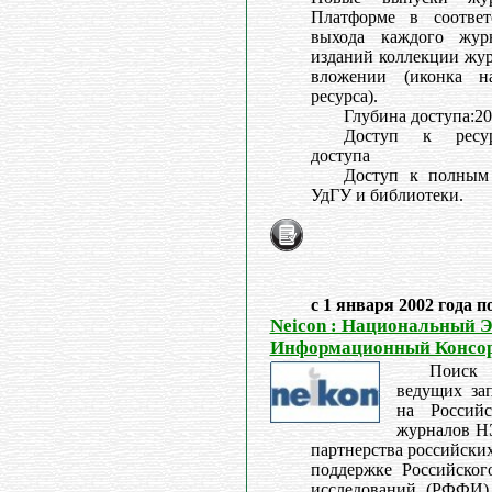
Платформе в соответ
выхода каждого жур
изданий коллекции жур
вложении (иконка н
ресурса).
Глубина доступа:20
Доступ к ресурс
доступа
Доступ к полным 
УдГУ и библиотеки.
с 1 января 2002 года п
Neicon : Национальный 
Информационный Консо
Поиск 
ведущих за
на Россий
журналов Н
партнерства российск
поддержке Российског
исследований (РФФИ) 