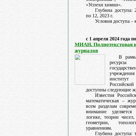
«Успехи химии».
Глубина доступа: 
по 12, 2023 г.
Условия доступа – 
с 1 апреля 2024 года п
МИАН. Полнотекстовая 
журналов
В рамк
ресурс
государс
учреждения
институт
Российской
доступны следующие ж
Известия Российс
математическая – жур
всем разделам соврем
внимание уделяется 
логике, теории чисел,
геометрии, тополо
уравнениям.
Глубина доступа: 