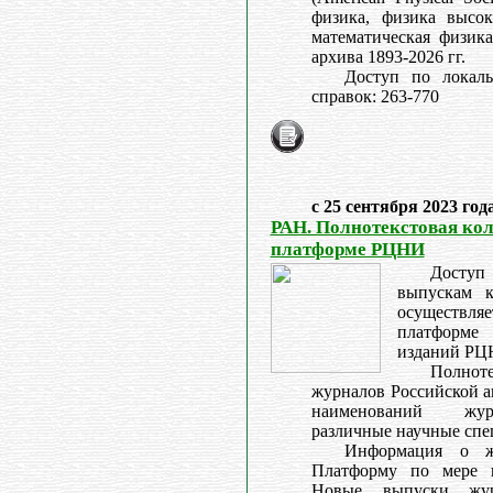
физика, физика высок
математическая физика
архива 1893-2026 гг.
Доступ по локал
справок: 263-770
с 25 сентября 2023 год
РАН. Полнотекстовая ко
платформе РЦНИ
Досту
выпускам 
осуществл
платформе
изданий РЦ
Полно
журналов Российской а
наименований жур
различные научные спе
Информация о жу
Платформу по мере п
Новые выпуски жур