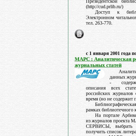
Президентской библи
(http://cud.prlib.ru/)
Доступ к библ
Электронном читальном 
тел. 263-770.
с 1 января 2001 года п
МАРС : Аналитическая р
журнальных статей
Аналити
данных жур
- содерж
описания всех ста
российских журналов 
время (но не содержит 
Библиографическ
рамках библиотечного
На портале Арбик
из журналов проекта М
СЕРВИСЫ, выбрать 
получить список литер