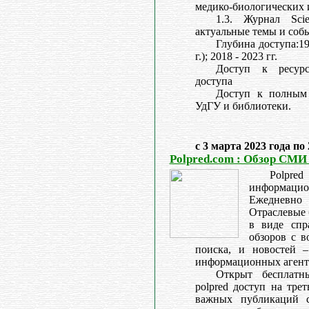
медико-биологических 
1.3. Журнал Scie
актуальные темы и собы
Глубина доступа:199
г.); 2018 - 2023 гг.
Доступ к ресурс
доступа
Доступ к полным 
УдГУ и библиотеки.
с 3 марта 2023 года по
Polpred.com : Обзор СМИ
Polpred
информац
Ежедневн
Отраслевые 
в виде спр
обзоров с в
поиска, и новостей 
информационных агент
Открыт бесплатн
polpred доступ на тре
важных публикаций с