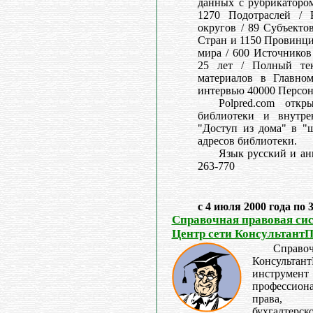
данных с рубрикатором
1270 Подотраслей / 
округов / 89 Субъекто
Стран и 1150 Провинци
мира / 600 Источников
25 лет / Полный тек
материалов в Главном
интервью 40000 Персон
Polpred.com отк
библиотеки и внутре
"Доступ из дома" в "ш
адресов библиотеки.
Язык русский и ан
263-770
с 4 июля 2000 года по 
Справочная правовая си
Центр сети Консультант
Справо
Консультант
инстру
профессион
права, 
бухгалтерско