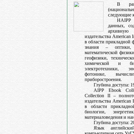
В рам
(националь
следующие 
НAIPP 
данных, со
архивную
издательства American Ins
в области прикладной 
знания – оптики,
математической физики
геофизики, техническ
химической и био
электротехники, эн
фотонике, вычис
приборостроения.
Глубина доступа: 1
AIPP Ebook Coll
Collection II – полно
издательства American In
в области прикладно
биологии, энергети
материаловедения и на
Глубина доступа: 20
Язык английски
компьютерная сеть УдГУ