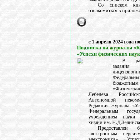
Со списком кн
ознакомиться в прилож
с 1 апреля 2024 года п
Подписка на журналы «К
«Успехи физических наук
В рам
задани
лицензи
Федераль
бюджетны
«Физическ
Лебедева Российс
Автономной некомм
Редакция журнала «Ус
Федеральным госуд
учреждением науки 
химии им. Н.Д.Зелинск
Предоставлен 
электронным версия
электроника», «Усп