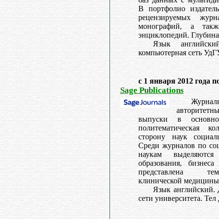
В портфолио издатель
рецензируемых жур
монографий, а так
энциклопедий. Глубина 
Язык английски
компьютерная сеть УдГУ
с 1 января 2012 года п
Sage Publications
Журнал
авторитет
выпуски в основн
политематическая к
сторону наук социаль
Среди журналов по со
наукам выделяются
образования, бизнес
представлена те
клинической медицины 
Язык английский. 
сети университета. Тел 