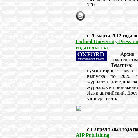
770
с 20 марта 2012 года п
Oxford University Press 
издательства
Архив
издательства 
Тематик
гуманитарные науки
выпуска по 2026 го
журналов доступна за
журналов в приложени
Язык английский. Дост
университета.
с 1 апреля 2024 года п
AIP Publishing