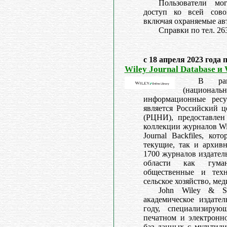
Пользователи мо
доступ ко всей сово
включая охраняемые ав
Справки по тел. 26
с 18 апреля 2023 года 
Wiley Journal Database и 
В рам
(националь
информационные ресу
является Российский 
(РЦНИ), предоставлен
коллекции журналов Wil
Journal Backfiles, ко
текущие, так и архив
1700 журналов издател
области как гумани
общественные и техн
сельское хозяйство, ме
John Wiley & So
академическое издател
году, специализирую
печатном и электронно
баз данных с мультид