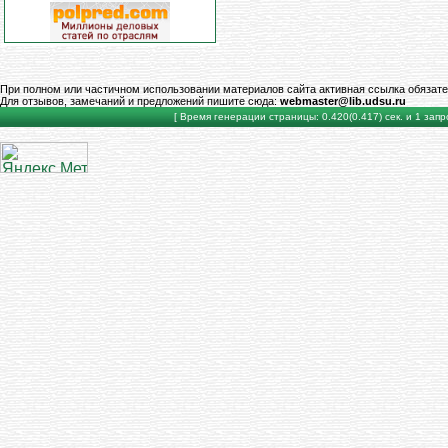
При полном или частичном использовании материалов сайта активная ссылка обязате
Для отзывов, замечаний и предложений пишите сюда:
webmaster@lib.udsu.ru
[ Время генерации страницы: 0.420(0.417) сек. и 1 запро