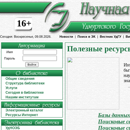
16+
Сегодня: Воскресенье, 09.08.2026.
Новости
|
Поиск в ЭК
|
Вестник УдГУ
|
Ви
Полезные ресурс
Имя
Пароль
Ин
бы
нау
Общие сведения
зна
Структура библиотеки
Услуги
Сегодня в библиотеке
Нашим институтам
Электронный каталог
Базы данны
Ресурсы Интернет
Поисковые с
Поисковые с
УдНОЭБ