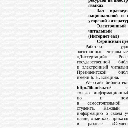
ресурсов на иност
языках
Зал краеведч
национальной и 
угорской литерат
Электронный
читальный
(Интернет-зал)
Сервисный це
Работают удал
электронные читальны
«Диссертаций» Росс
государственной библ
и электронный читальн
Президентской библ
имени Б. Н. Ельцина.
Web-сайт библиотек
http://lib.udsu.ru/
— эт
только информационны
но и помощ
в самостоятельной 
студента. Каждый н
информацию о своем у
плане, отметках, приказах
в разделе «Студенч