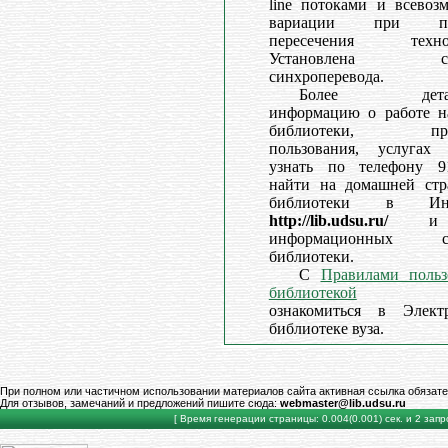
line потоками и всевоз
вариации при по
пересечения технол
Установлена сис
синхроперевода.
Более детал
информацию о работе н
библиотеки, пра
пользования, услугах
узнать по телефону 91
найти на домашней стр
библиотеки в Инт
http://lib.udsu.ru/
и 
информационных ст
библиотеки.
С
Правилами польз
библиотекой
мож
ознакомиться в Элект
библиотеке вуза.
При полном или частичном использовании материалов сайта активная ссылка обязате
Для отзывов, замечаний и предложений пишите сюда:
webmaster@lib.udsu.ru
[ Время генерации страницы: 0.004(0.001) сек. и 2 запро