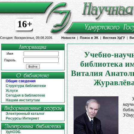
16+
Сегодня: Воскресенье, 09.08.2026.
Новости
|
Поиск в ЭК
|
Вестник УдГУ
|
Ви
Учебно-науч
Имя
Пароль
библиотека и
Виталия Анатол
Журавлёв
Общие сведения
Структура библиотеки
Услуги
Сегодня в библиотеке
Нашим институтам
науч
библ
Электронный каталог
Удму
Ресурсы Интернет
УдНОЭБ