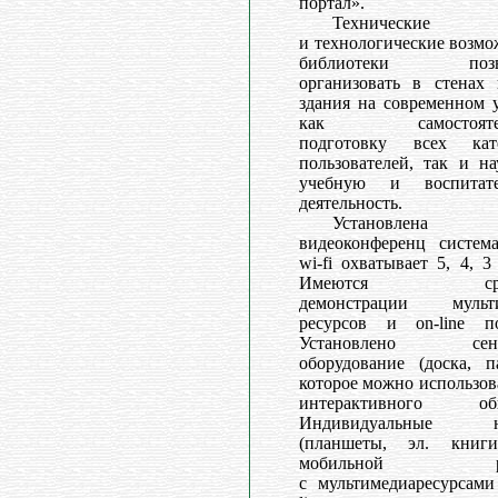
портал».
Технические
и технологические возм
библиотеки позв
организовать в стенах 
здания на современном 
как самостоятел
подготовку всех кат
пользователей, так и н
учебную и воспитат
деятельность.
Установлена
видеоконференц система
wi-fi охватывает 5, 4, 3
Имеются сред
демонстрации мульт
ресурсов и on-line по
Установлено сенс
оборудование (доска, п
которое можно использов
интерактивного общ
Индивидуальные н
(планшеты, эл. книг
мобильной ра
с мультимедиаресурсами