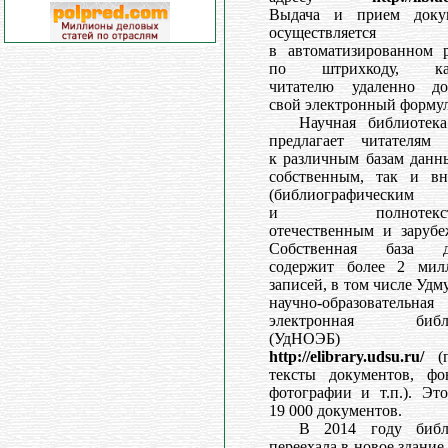
Выдача и прием доку
осуществляется
в автоматизированном 
по штрихкоду, ка
читателю удаленно до
свой электронный формул
Научная библиотек
предлагает читателям 
к различным базам данн
собственным, так и в
(библиографическим
и полнотексто
отечественным и зарубе
Собственная база д
содержит более 2 мил
записей, в том числе Удм
научно-образовательная
электронная библи
(УдНОЭБ)
http://elibrary.udsu.ru/
(п
тексты документов, фон
фотографии и т.п.). Эт
19 000 документов.
В 2014 году библ
переехала в новое здание