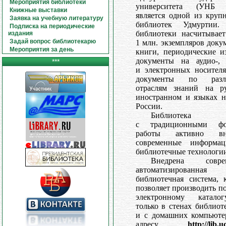
Мероприятия библиотеки
университета (УНБ 
Книжные выставки
является одной из круп
Заявка на учебную литературу
библиотек Удмуртии
Подписка на периодические
библиотеки насчитывает
издания
Задай вопрос библиотекарю
1 млн. экземпляров доку
Мероприятия за день
книги, периодические и
документы на аудио-, 
***
и электронных носителя
документы по разл
отраслям знаний на ру
иностранном и языках н
России.
Библиотека н
с традиционными фо
работы активно вне
современные информац
библиотечные технологии
Внедрена соврем
автоматизированная
библиотечная система, 
позволяет производить п
электронному катал
только в стенах библиот
и с домашних компьюте
адресу
http://lib.u