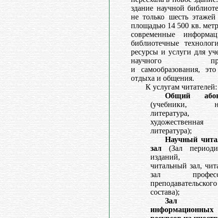
здание научной библиот
не только шесть этажей
площадью 14 500 кв. метр
современные информац
библиотечные технологи
ресурсы и услуги для уч
научного проц
и самообразования, это
отдыха и общения.
К услугам читателей:
Общий абон
(учебники, на
литература,
художественная
литература);
Научный чит
зал
(Зал периоди
изданий, о
читальный зал, чи
зал профессо
преподавательского
состава);
Зал
информационных