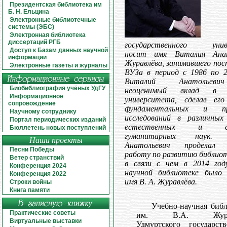
Президентская библиотека им
Б. Н. Ельцина
Электронные библиотечные
системы (ЭБС)
Электронная библиотека
диссертаций РГБ
государственного унив
Доступ к Базам данных научной
носит имя Виталия Анат
информации
Журавлёва, занимавшего по
Электронные газеты и журналы
ВУЗа в период с 1986 по 2
Виталий Анатольев
Биобиблиография учёных УдГУ
неоценимый вклад в р
Информационное
университета, сделав ег
сопровождение
фундаментальных и пр
Научному сотруднику
исследований в различных
Портал периодических изданий
естественных и соц
Бюллетень новых поступлений
гуманитарных наук. 
Наши проекты
Анатольевич проделал 
Песни Победы
работу по развитию библио
Ветер странствий
в связи с чем в 2014 год
Конференция 2024
научной библиотеке было 
Конференция 2022
имя В. А. Журавлёва.
Строки войны
Книга памяти
Учебно-научная биб
Практические советы
им. В.А. Журав
Виртуальные выставки
Удмуртского государств