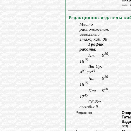
Нико
зав.
Редакционно-издательский
Место
расположения:
цокольный
этаж, каб. 08
График
работы:
30
Пн: 9
-
15
18
Вт-Ср:
00
45
9
-17
30
Чт: 9
-
15
18
00
Пт: 9
-
45
17
Сб-Вс:
выходной
Редактор
Опар
Тать
Вад
ред.