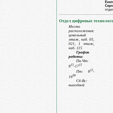
Екат
Серг
отде
Отдел цифровых технологи
Место
расположения:
цокольный
этаж, каб. 05,
021, 1 этаж,
каб. 115
График
работы:
Пн-Чт:
15
15
8
-17
15
Пт: 8
-
00
16
Сб-Вс:
выходной