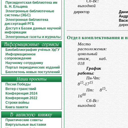
Сб-Вс:
Президентская библиотека им
выходной
Б. Н. Ельцина
Электронные библиотечные
директор
Дани
системы (ЭБС)
Андр
Электронная библиотека
Васи
диссертаций РГБ
дире
Доступ к Базам данных научной
информации
Отдел комплектования и н
Электронные газеты и журналы
Место
расположения:
Биобиблиография учёных УдГУ
цокольный
Информационное
этаж, каб.
сопровождение
Научному сотруднику
018
Портал периодических изданий
График
Бюллетень новых поступлений
работы:
Пн-Чт:
Наши проекты
15
15
8
-17
Песни Победы
15
Ветер странствий
Пт: 8
-
Конференция 2024
00
16
Конференция 2022
Сб-Вс:
Строки войны
выходной
Книга памяти
Практические советы
Виртуальные выставки