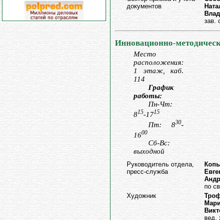
документов
Ната
Вла
зав.
Инновационно-методическ
Место
расположения:
1 этаж, каб.
114
График
работы:
Пн-Чт:
15
15
8
-17
30
Пт: 8
-
00
16
Сб-Вс:
выходной
Руководитель отдела,
Коп
пресс-служба
Евге
Андр
по с
Художник
Тро
Мар
Викт
вед. 