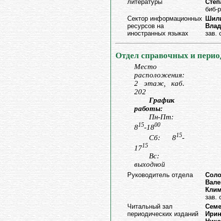
литературы
Степ
биб-
Сектор информационных
Шили
ресурсов на
Вла
иностранных языках
зав.
Отдел справочных и перио
Место
расположения:
2 этаж, каб.
202
График
работы:
Пн-Пт:
15
00
8
-18
15
Сб: 8
-
15
17
Вс:
выходной
Руководитель отдела
Соло
Вале
Клим
зав.
Читальный зал
Семе
периодических изданий
Ирин