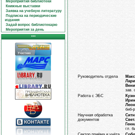
Мероприятия библиотеки
Книжные выставки
Заявка на учебную литературу
Подписка на периодические
издания
Задай вопрос библиотекарю
Мероприятия за день
***
Руководитель отдела
Мак
Лари
Вени
зав.
Работа с ЭБС
Кузн
Ирин
Леон
биб-
Научная обработка
Ситн
документов
Свет
Генн
гл. б
Сектор приёма и учёта
Собо