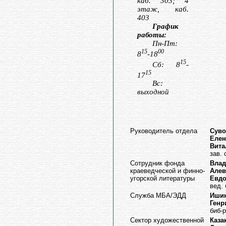
каб. 303; 4
этаж, каб.
403
График
работы:
Пн-Пт:
15
00
8
-18
15
Сб: 8
-
15
17
Вс:
выходной
Руководитель отдела
Суво
Елен
Вита
зав.
Сотрудник фонда
Вла
краеведческой и финно-
Алев
угорской литературы
Евд
вед. 
Служба МБА/ЭДД
Ишин
Генр
биб-р
Сектор художественной
Каза