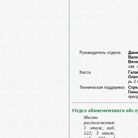
Руководитель отдела
Дани
Вале
Вяче
зав.
Касса
Гала
Олег
рь 2 
Техническая поддержка
Стре
Генн
прог
Отдел абонементного обс
Место
расположения:
1 этаж, каб.
122; 3 этаж,