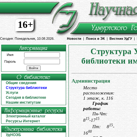
16+
Сегодня: Понедельник, 10.08.2026.
Новости
|
Поиск в ЭК
|
Вестник УдГУ
|
Структура 
Имя
библиотеки им
Пароль
Администрация
Общие сведения
Место
Структура библиотеки
расположения:
Услуги
Сегодня в библиотеке
1 этаж, к. 116
Нашим институтам
График
работы:
Пн-Чт:
Электронный каталог
15
15
8
-17
Ресурсы Интернет
15
Пт: 8
-
00
16
УдНОЭБ