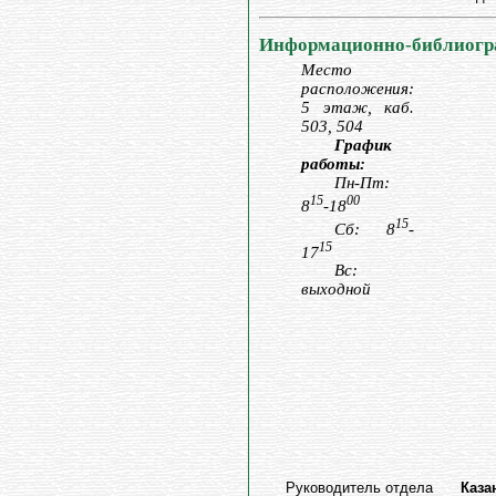
Информационно-библиогр
Место
расположения:
5 этаж, каб.
503, 504
График
работы:
Пн-Пт:
15
00
8
-18
15
Сб: 8
-
15
17
Вс:
выходной
Руководитель отдела
Каза