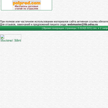
При полном или частичном использовании материалов сайта активная ссылка обязате
Для отзывов, замечаний и предложений пишите сюда:
webmaster@lib.udsu.ru
[ Время генерации страницы: 0.024(0.021) сек. и 2 запро