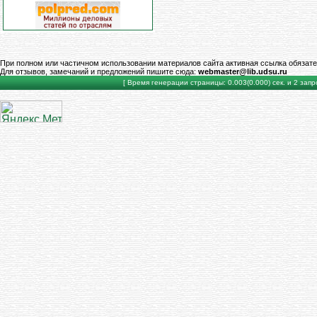
При полном или частичном использовании материалов сайта активная ссылка обязате
Для отзывов, замечаний и предложений пишите сюда:
webmaster@lib.udsu.ru
[ Время генерации страницы: 0.003(0.000) сек. и 2 запро