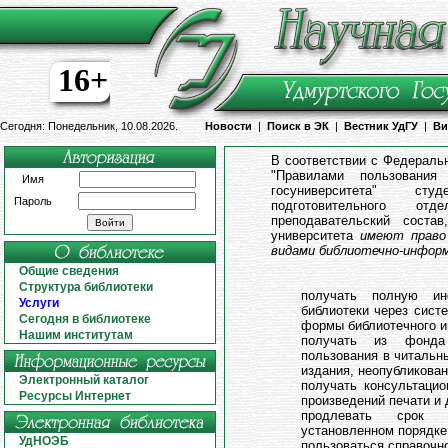
16+
Сегодня: Понедельник, 10.08.2026.
Новости
|
Поиск в ЭК
|
Вестник УдГУ
|
Ви
В соответствии с Федераль
"Правилами пользования
Имя
госуниверситета" ст
Пароль
подготовительного отд
преподавательский соста
университета
имеют право
видами библиотечно-информ
Общие сведения
Структура библиотеки
получать полную и
Услуги
библиотеки через систе
Сегодня в библиотеке
формы библиотечного 
Нашим институтам
получать из фонда
пользования в читальн
издания, неопубликован
Электронный каталог
получать консультаци
Ресурсы Интернет
произведений печати и 
продлевать срок 
установленном порядке
УдНОЭБ
пользоваться справочн