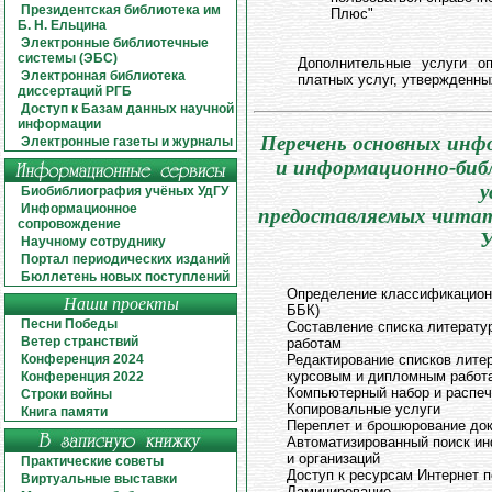
Президентская библиотека им
Плюс"
Б. Н. Ельцина
Электронные библиотечные
системы (ЭБС)
Дополнительные услуги о
Электронная библиотека
платных услуг, утвержденны
диссертаций РГБ
Доступ к Базам данных научной
информации
Перечень основных ин
Электронные газеты и журналы
и информационно-биб
у
Биобиблиография учёных УдГУ
Информационное
предоставляемых чита
сопровождение
У
Научному сотруднику
Портал периодических изданий
Бюллетень новых поступлений
Определение классификационн
Наши проекты
ББК)
Песни Победы
Составление списка литерату
Ветер странствий
работам
Конференция 2024
Редактирование списков лите
курсовым и дипломным работ
Конференция 2022
Компьютерный набор и распеч
Строки войны
Копировальные услуги
Книга памяти
Переплет и брошюрование до
Автоматизированный поиск ин
и организаций
Практические советы
Доступ к ресурсам Интернет 
Виртуальные выставки
Ламинирование